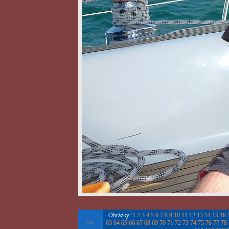
Obrázky:
1
2
3
4
5
6
7
8
9
10
11
12
13
14
15
16
<<
63
64
65
66
67
68
69
70
71
72
73
74
75
76
77
78