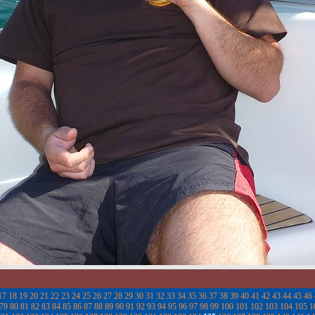
17
18
19
20
21
22
23
24
25
26
27
28
29
30
31
32
33
34
35
36
37
38
39
40
41
42
43
44
45
46
79
80
81
82
83
84
85
86
87
88
89
90
91
92
93
94
95
96
97
98
99
100
101
102
103
104
105
1