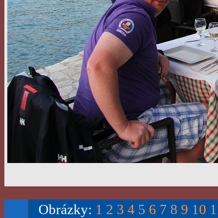
Obrázky:
1
2
3
4
5
6
7
8
9
10
1